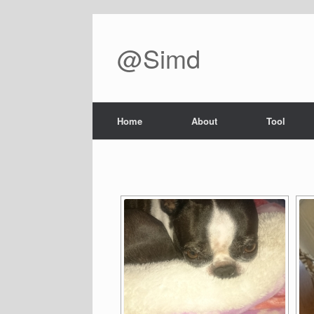
@Simd
Home
About
Tool