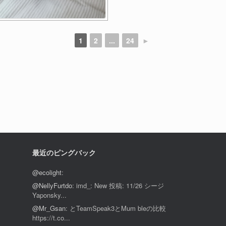
1
2
...
24
►
最近のピングバック
@ecolight
:
@NellyFurtdo
: imd_: New 投稿: 11/26 シージ
Yaponsky...
@Mr_Gsan
: とTeamSpeak3とMum bleの比較
https://t.co...