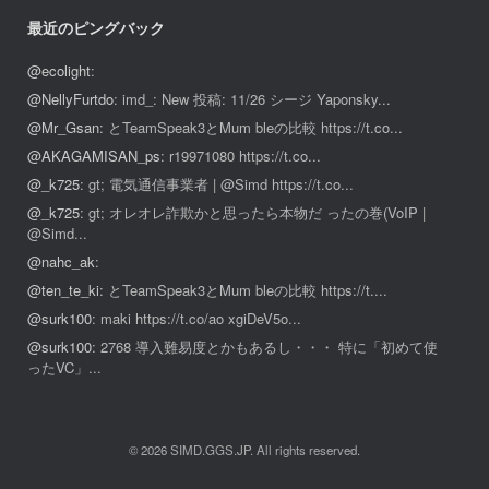
最近のピングバック
@ecolight
:
@NellyFurtdo
: imd_: New 投稿: 11/26 シージ Yaponsky...
@Mr_Gsan
: とTeamSpeak3とMum bleの比較 https://t.co...
@AKAGAMISAN_ps
: r19971080 https://t.co...
@_k725
: gt; 電気通信事業者 | @Simd https://t.co...
@_k725
: gt; オレオレ詐欺かと思ったら本物だ ったの巻(VoIP |
@Simd...
@nahc_ak
:
@ten_te_ki
: とTeamSpeak3とMum bleの比較 https://t....
@surk100
: maki https://t.co/ao xgiDeV5o...
@surk100
: 2768 導入難易度とかもあるし・・・ 特に「初めて使
ったVC」...
© 2026 SIMD.GGS.JP. All rights reserved.