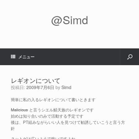
@Simd
メニュー
レギオンについて
投稿日:
2009年7月6日
by
Simd
簡単に私の入るレギオンについて書いときます
Malicious
と言うシエル鯖天族のレギオンです
始めは知り合いのみで活動する予定です
後は、PT組みながらいい人を見つけて勧誘していこうと言う方
針
ネットゲは広いようで狭いですよね