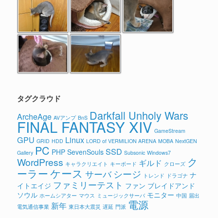
タグクラウド
Darkfall Unholy Wars
ArcheAge
AVアンプ
BnS
FINAL FANTASY XIV
GameStream
GPU
Linux
GRID
HDD
LORD of VERMILION ARENA
MOBA
NextGEN
PC
SSD
PHP
SevenSouls
Gallery
Subsonic
Windows7
ク
WordPress
ギルド
キャラクリエイト
キーボード
クローズ
ケース
ーラー
シージ
サーバ
ナ
トレンド
ドラゴナ
ファミリーテスト
イトエイジ
ファン
ブレイドアンド
ソウル
モニター
ホームシアター
マウス
ミュージックサーバ
中国
届出
電源
新年
電気通信事業
東日本大震災
遅延
門派