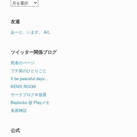
ア
ー
カ
イ
友達
ブ
あーと、います。 Art,
ツイッター関係ブログ
死者のページ
プチ菜のひとりごと
It be peaceful days…
KEN'S ROOM
サークブログ＠放置
Beplocks @ Playメモ
美原神話
公式