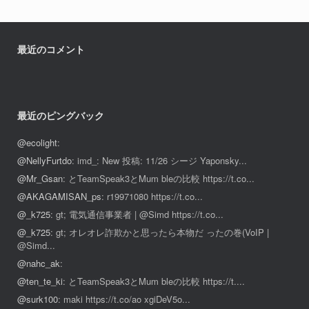
最近のコメント
最近のピングバック
@ecolight
:
@NellyFurtdo
: imd_: New 投稿: 11/26 シージ Yaponsky...
@Mr_Gsan
: とTeamSpeak3とMum bleの比較 https://t.co...
@AKAGAMISAN_ps
: r19971080 https://t.co...
@_k725
: gt; 電気通信事業者 | @Simd https://t.co...
@_k725
: gt; オレオレ詐欺かと思ったら本物だ ったの巻(VoIP |
@Simd...
@nahc_ak
:
@ten_te_ki
: とTeamSpeak3とMum bleの比較 https://t....
@surk100
: maki https://t.co/ao xgiDeV5o...