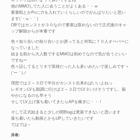
他のMMOしてた人に会うことがよくある・・ｗ
要塞戦とかPvに力を入れていくらしいのでがんばりたいと思い
ます(´・ω・｀)
OBではカンストが３０なので要塞は取れないので正式後のキャ
ップ解除からが本番です
色々知り合いの知り合いとか誘ってると何気に７０人オーバーに
なっていました
始まる前から大人数でするMMOは初めてなので気が合うといい
ですねー
色々話してるとリネで英雄だった人も多いみたいで楽しみですヽ
(´ー｀)ノ
理想では２～３日で半分がカンスト出来ればいいよねっ
レギオンLVも順調に行けば２～３日でLV３いけそうですし、賑
やかになるのも早そう
そしてLV上げ落ち着いてきたらAPを稼ぎに・・！
そして正式始まると少しの間Blogは更新できないと思います
落ち着いたら動画とかもUPしていきたいです
ではでは～
共有: