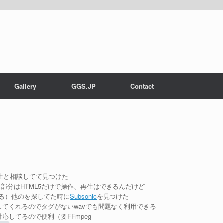
Gallery
GGS.JP
Contact
先生と相談してて見つけた
部分はHTML5だけで操作、再生はできるんだけど
まる）他のを探してた時に
Subsonic
を見つけた
てくれるのでタグがないwavでも問題なく利用できる
してるので便利（要FFmpeg