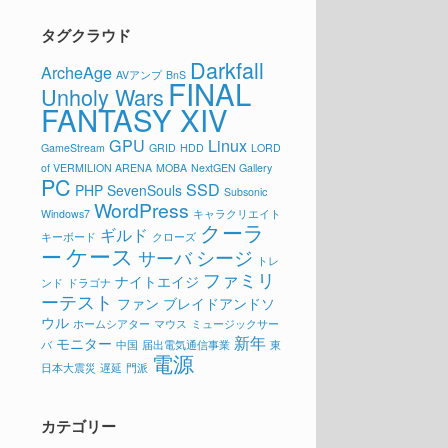
タグクラウド
Darkfall
ArcheAge
AVアンプ
BnS
FINAL
Unholy Wars
FANTASY XIV
GPU
Linux
GameStream
GRID
HDD
LORD
of VERMILION ARENA
MOBA
NextGEN Gallery
PC
SSD
PHP
SevenSouls
Subsonic
WordPress
Windows7
キャラクリエイト
クーラ
ギルド
キーボード
クローズ
ケース
ー
シージ
サーバ
トレ
ファミリ
ナイトエイジ
ンド
ドラゴナ
ーテスト
ファン
ブレイドアンドソ
ウル
ホームシアター
マウス
ミュージックサー
新年
モニター
バ
中国
届出電気通信事業
東
電源
日本大震災
遅延
門派
カテゴリー