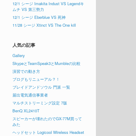
12/1 シージ Imakita Indust VS Legendキ
ムチ VS 第三勢力
12/1 シージ Eberblue VS 死神
11/28 シージ Xtinct VS The One kill
人気の記事
Gallery
SkypeとTeamSpeak3とMumbleの比較
演習での動き方
ブログもリニューアル？！
ブレイドアンドソウル 門派 一覧
届出電気通信事業者
マルチストリーミング設定 7版
BenQ XL2410T
スピーカーが壊れたのでGX-77M買って
みた
ヘッドセット Logicool Wireless Headset