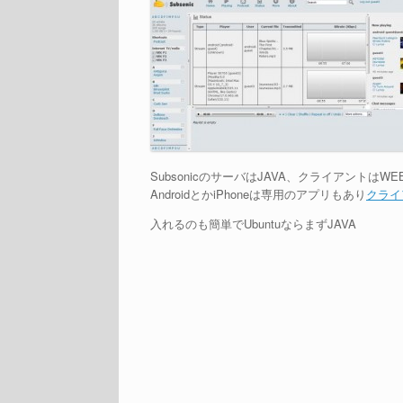
SubsonicのサーバはJAVA、クライアントはWE
AndroidとかiPhoneは専用のアプリもあり
クライ
入れるのも簡単でUbuntuならまずJAVA