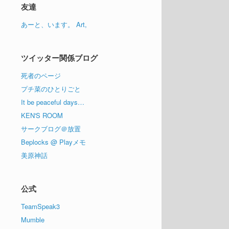
イ
友達
ブ
あーと、います。 Art,
ツイッター関係ブログ
死者のページ
プチ菜のひとりごと
It be peaceful days…
KEN'S ROOM
サークブログ＠放置
Beplocks @ Playメモ
美原神話
公式
TeamSpeak3
Mumble