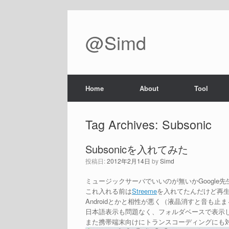
@Simd
Home
About
Tool
Tag Archives:
Subsonic
Subsonicを入れてみた
投稿日:
2012年2月14日
by
Simd
ミュージックサーバでいいのが無いかGoogle
これ入れる前は
Streeme
を入れてたんだけど再生
Androidとかと相性が悪く（液晶消すと音も止
日本語表示も問題なく、フォルダベースで表示し
また携帯端末向けにトランスコーディングにも対応