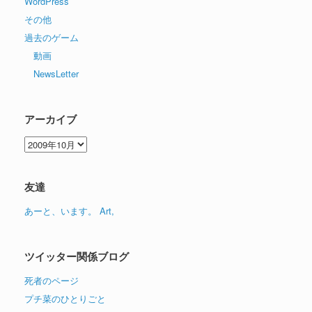
WordPress
その他
過去のゲーム
動画
NewsLetter
アーカイブ
ア
ー
カ
イ
友達
ブ
あーと、います。 Art,
ツイッター関係ブログ
死者のページ
プチ菜のひとりごと