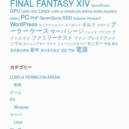
FINAL FANTASY XIV
GameStream
GPU
Linux
GRID
HDD
LORD of VERMILION ARENA
MOBA
NextGEN
PC
SSD
PHP
SevenSouls
Gallery
Subsonic
Windows7
ク
WordPress
ギルド
キャラクリエイト
キーボード
クローズ
ケース
ーラー
シージ
サーバ
ナ
トレンド
ドラゴナ
ファミリーテスト
イトエイジ
ファン
ブレイドアンド
ソウル
モニター
ホームシアター
マウス
ミュージックサーバ
中国
届出
電源
新年
電気通信事業
東日本大震災
遅延
門派
カテゴリー
LORD of VERMILION ARENA
動画
ゲーム
PC
Windows
サーバ
Linux