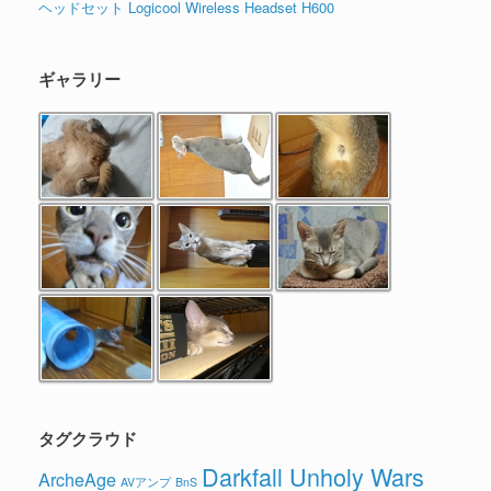
ヘッドセット Logicool Wireless Headset H600
ギャラリー
タグクラウド
Darkfall Unholy Wars
ArcheAge
AVアンプ
BnS