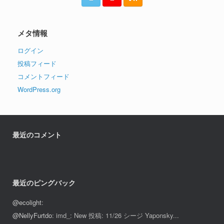
メタ情報
ログイン
投稿フィード
コメントフィード
WordPress.org
最近のコメント
最近のピングバック
@ecolight
:
@NellyFurtdo
: imd_: New 投稿: 11/26 シージ Yaponsky...