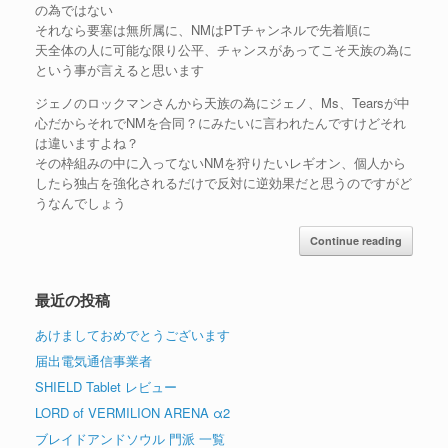
の為ではない
それなら要塞は無所属に、NMはPTチャンネルで先着順に
天全体の人に可能な限り公平、チャンスがあってこそ天族の為に
という事が言えると思います
ジェノのロックマンさんから天族の為にジェノ、Ms、Tearsが中
心だからそれでNMを合同？にみたいに言われたんですけどそれ
は違いますよね？
その枠組みの中に入ってないNMを狩りたいレギオン、個人から
したら独占を強化されるだけで反対に逆効果だと思うのですがど
うなんでしょう
Continue reading
最近の投稿
あけましておめでとうございます
届出電気通信事業者
SHIELD Tablet レビュー
LORD of VERMILION ARENA α2
ブレイドアンドソウル 門派 一覧