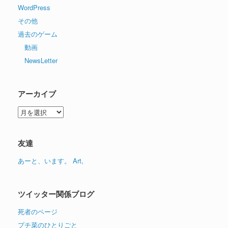
WordPress
その他
過去のゲーム
動画
NewsLetter
アーカイブ
ア
ー
カ
イ
友達
ブ
あーと、います。 Art,
ツイッター関係ブログ
死者のページ
プチ菜のひとりごと