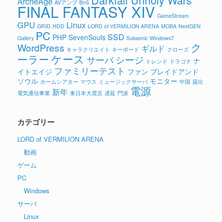
ArcheAge
AVアンプ
BnS
FINAL FANTASY XIV
GameStream
GPU
Linux
GRID
HDD
LORD of VERMILION ARENA
MOBA
NextGEN
PC
SSD
PHP
SevenSouls
Gallery
Subsonic
Windows7
ク
WordPress
ギルド
キャラクリエイト
キーボード
クローズ
ケース
ーラー
シージ
サーバ
ナ
トレンド
ドラゴナ
ファミリーテスト
イトエイジ
ファン
ブレイドアンド
ソウル
モニター
ホームシアター
マウス
ミュージックサーバ
中国
届出
電源
新年
電気通信事業
東日本大震災
遅延
門派
カテゴリー
LORD of VERMILION ARENA
動画
ゲーム
PC
Windows
サーバ
Linux