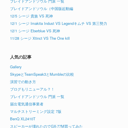
ブレイドアンドソウル 門派 一覧
ブレイドアンドソウル（中国版起動編
12/5 シージ 貴族 VS 死神
12/1 シージ Imakita Indust VS Legendキムチ VS 第三勢力
12/1 シージ Eberblue VS 死神
11/28 シージ Xtinct VS The One kill
人気の記事
Gallery
SkypeとTeamSpeak3とMumbleの比較
演習での動き方
ブログもリニューアル？！
ブレイドアンドソウル 門派 一覧
届出電気通信事業者
マルチストリーミング設定 7版
BenQ XL2410T
スピーカーが壊れたのでGX-77M買ってみた