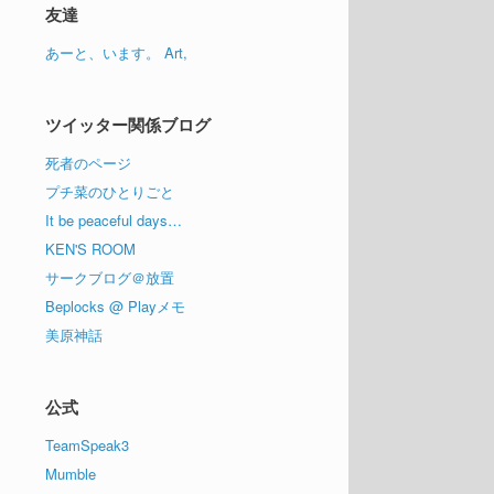
イ
友達
ブ
あーと、います。 Art,
ツイッター関係ブログ
死者のページ
プチ菜のひとりごと
It be peaceful days…
KEN'S ROOM
サークブログ＠放置
Beplocks @ Playメモ
美原神話
公式
TeamSpeak3
Mumble