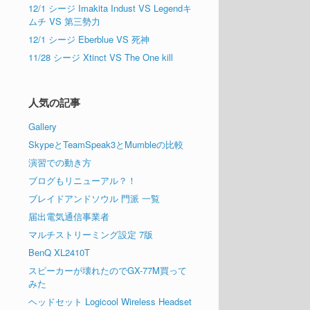
12/1 シージ Imakita Indust VS Legendキ
ムチ VS 第三勢力
12/1 シージ Eberblue VS 死神
11/28 シージ Xtinct VS The One kill
人気の記事
Gallery
SkypeとTeamSpeak3とMumbleの比較
演習での動き方
ブログもリニューアル？！
ブレイドアンドソウル 門派 一覧
届出電気通信事業者
マルチストリーミング設定 7版
BenQ XL2410T
スピーカーが壊れたのでGX-77M買って
みた
ヘッドセット Logicool Wireless Headset