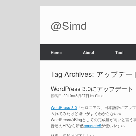
@Simd
Home
About
Tool
Tag Archives:
アップデー
WordPress 3.0にアップデート
投稿日:
2010年6月27日
by
Simd
WordPress 3.0
「セロニアス」日本語版にアッ
入れてみたけど違いがよくわからないｗ
WordPressのBlogとしての完成度が高いと言
普通のHPなら断然
concrete5
が使いやすい
修正、追加は以下らしい