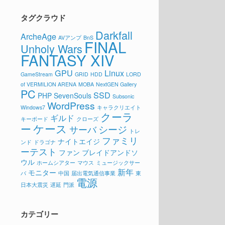
タグクラウド
Darkfall
ArcheAge
AVアンプ
BnS
FINAL
Unholy Wars
FANTASY XIV
GPU
Linux
GameStream
GRID
HDD
LORD
of VERMILION ARENA
MOBA
NextGEN Gallery
PC
SSD
PHP
SevenSouls
Subsonic
WordPress
Windows7
キャラクリエイト
クーラ
ギルド
キーボード
クローズ
ケース
ー
シージ
サーバ
トレ
ファミリ
ナイトエイジ
ンド
ドラゴナ
ーテスト
ファン
ブレイドアンドソ
ウル
ホームシアター
マウス
ミュージックサー
新年
モニター
バ
中国
届出電気通信事業
東
電源
日本大震災
遅延
門派
カテゴリー