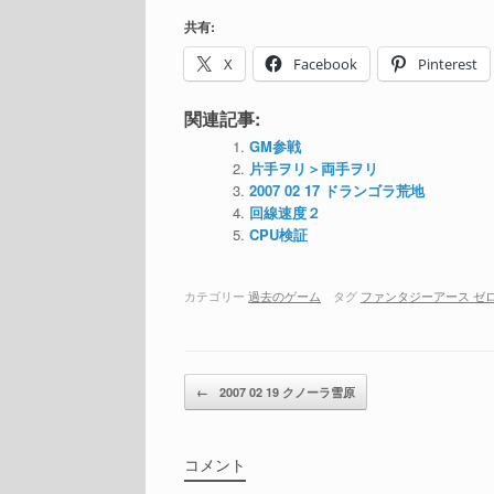
共有:
X
Facebook
Pinterest
関連記事:
GM参戦
片手ヲリ＞両手ヲリ
2007 02 17 ドランゴラ荒地
回線速度２
CPU検証
カテゴリー
過去のゲーム
タグ
ファンタジーアース ゼ
投稿ナビゲーション
←
2007 02 19 クノーラ雪原
コメント