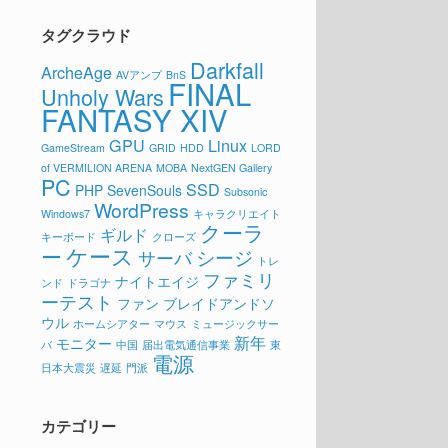
タグクラウド
Darkfall
ArcheAge
AVアンプ
BnS
FINAL
Unholy Wars
FANTASY XIV
GPU
Linux
GameStream
GRID
HDD
LORD
of VERMILION ARENA
MOBA
NextGEN Gallery
PC
SSD
PHP
SevenSouls
Subsonic
WordPress
Windows7
キャラクリエイト
クーラ
ギルド
キーボード
クローズ
ケース
ー
シージ
サーバ
トレ
ファミリ
ナイトエイジ
ンド
ドラゴナ
ーテスト
ファン
ブレイドアンドソ
ウル
ホームシアター
マウス
ミュージックサー
新年
モニター
バ
中国
届出電気通信事業
東
電源
日本大震災
遅延
門派
カテゴリー