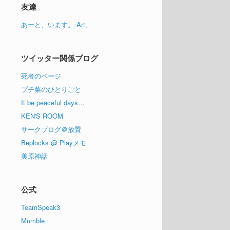
イ
友達
ブ
あーと、います。 Art,
ツイッター関係ブログ
死者のページ
プチ菜のひとりごと
It be peaceful days…
KEN'S ROOM
サークブログ＠放置
Beplocks @ Playメモ
美原神話
公式
TeamSpeak3
Mumble