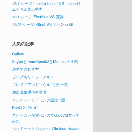
12/1 シージ Imakita Indust VS Legendキ
ムチ VS 第三勢力
12/1 シージ Eberblue VS 死神
11/28 シージ Xtinct VS The One kill
人気の記事
Gallery
SkypeとTeamSpeak3とMumbleの比較
演習での動き方
ブログもリニューアル？！
ブレイドアンドソウル 門派 一覧
届出電気通信事業者
マルチストリーミング設定 7版
BenQ XL2410T
スピーカーが壊れたのでGX-77M買って
みた
ヘッドセット Logicool Wireless Headset