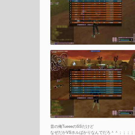
昔の俺TueeeのSSだけど
なぜだかVSホルばかりなんでだろ＾＾；；；；