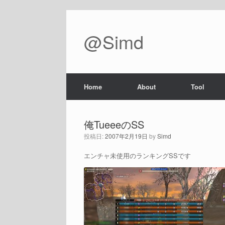
@Simd
Home
About
Tool
俺TueeeのSS
投稿日:
2007年2月19日
by
Simd
エンチャ未使用のランキングSSです