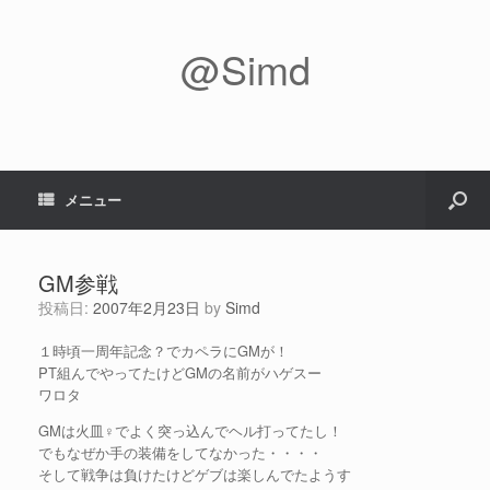
@Simd
メニュー
GM参戦
投稿日:
2007年2月23日
by
Simd
１時頃一周年記念？でカペラにGMが！
PT組んでやってたけどGMの名前がハゲスー
ワロタ
GMは火皿♀でよく突っ込んでヘル打ってたし！
でもなぜか手の装備をしてなかった・・・・
そして戦争は負けたけどゲブは楽しんでたようす