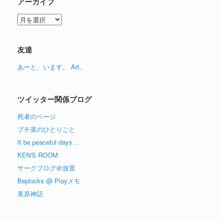
アーカイブ
ア
ー
カ
イ
友達
ブ
あーと、います。 Art,
ツイッター関係ブログ
死者のページ
プチ菜のひとりごと
It be peaceful days…
KEN'S ROOM
サークブログ＠放置
Beplocks @ Playメモ
美原神話