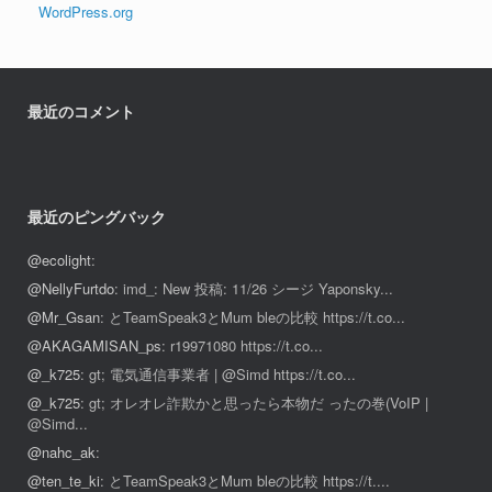
WordPress.org
最近のコメント
最近のピングバック
@ecolight
:
@NellyFurtdo
: imd_: New 投稿: 11/26 シージ Yaponsky...
@Mr_Gsan
: とTeamSpeak3とMum bleの比較 https://t.co...
@AKAGAMISAN_ps
: r19971080 https://t.co...
@_k725
: gt; 電気通信事業者 | @Simd https://t.co...
@_k725
: gt; オレオレ詐欺かと思ったら本物だ ったの巻(VoIP |
@Simd...
@nahc_ak
:
@ten_te_ki
: とTeamSpeak3とMum bleの比較 https://t....