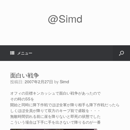
@Simd
メニュー
面白い戦争
投稿日:
2007年2月27日
by
Simd
オフィの目標キンカッシュで面白い戦争があったので
その時のSSを
開始と同時に降下作戦でほぼ全軍が降り相手も降下作戦だったら
しくほぼ全員が降りて双方のキープ前で虐殺を・・・
無敵時間切れる前に崖を降りないと即死の状態でした
こういう場合は下手に手を出さないで降りるのが一番