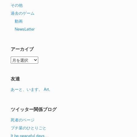
その他
過去のゲーム
動画
NewsLetter
アーカイブ
ア
ー
カ
イ
友達
ブ
あーと、います。 Art,
ツイッター関係ブログ
死者のページ
プチ菜のひとりごと
It be peaceful days…