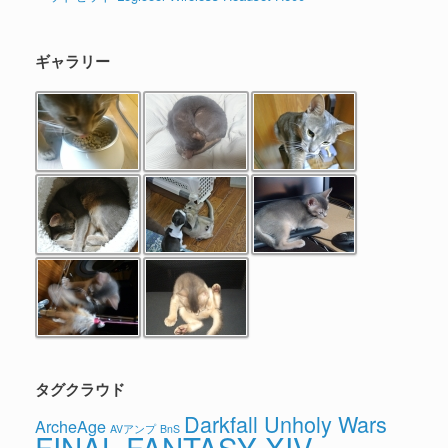
ギャラリー
タグクラウド
Darkfall Unholy Wars
ArcheAge
AVアンプ
BnS
FINAL FANTASY XIV