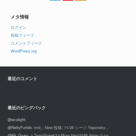
メタ情報
ログイン
投稿フィード
コメントフィード
WordPress.org
最近のコメント
最近のピングバック
@ecolight
:
@NellyFurtdo
: imd_: New 投稿: 11/26 シージ Yaponsky...
@Mr_Gsan
: とTeamSpeak3とMum bleの比較 https://t.co...