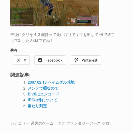
最後にクリを４３個持って死に戻りでキマを出してFBで終了
キマ出した人GJですね！
共有:
X
Facebook
Pinterest
関連記事:
2007 02 13 ヘイムダル荒地
メンテで暇なので
DivXにエンコード
IRCの件について
当たり判定
カテゴリー
過去のゲーム
タグ
ファンタジーアース ゼロ
.