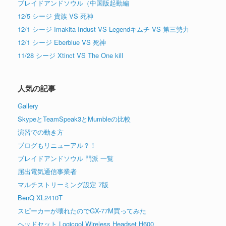
ブレイドアンドソウル（中国版起動編
12/5 シージ 貴族 VS 死神
12/1 シージ Imakita Indust VS Legendキムチ VS 第三勢力
12/1 シージ Eberblue VS 死神
11/28 シージ Xtinct VS The One kill
人気の記事
Gallery
SkypeとTeamSpeak3とMumbleの比較
演習での動き方
ブログもリニューアル？！
ブレイドアンドソウル 門派 一覧
届出電気通信事業者
マルチストリーミング設定 7版
BenQ XL2410T
スピーカーが壊れたのでGX-77M買ってみた
ヘッドセット Logicool Wireless Headset H600