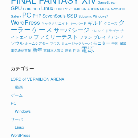
GameStream
GPU
Linux
GRID
HDD
LORD of VERMILION ARENA
MOBA
NextGEN
PC
SSD
PHP
SevenSouls
Gallery
Subsonic
Windows7
ク
WordPress
ギルド
キャラクリエイト
キーボード
クローズ
ケース
ーラー
シージ
サーバ
ナ
トレンド
ドラゴナ
ファミリーテスト
イトエイジ
ファン
ブレイドアンド
ソウル
モニター
ホームシアター
マウス
ミュージックサーバ
中国
届出
電源
新年
電気通信事業
東日本大震災
遅延
門派
カテゴリー
LORD of VERMILION ARENA
動画
ゲーム
PC
Windows
サーバ
Linux
WordPress