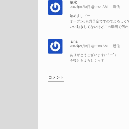
華水
2007年9月3日 @ 5:51 AM
返信
始めましてー
オープンβも呉予定ですのでよろしく
いい動きしてないけどこの動画で伝わる
laina
2007年9月3日 @ 9:00 AM
返信
ありがとうございます(* ^ーﾟ)
今後ともよろしくっす
コメント