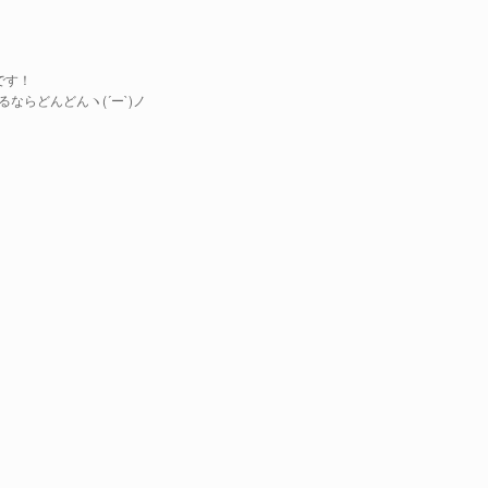
です！
ならどんどんヽ(´ー`)ノ