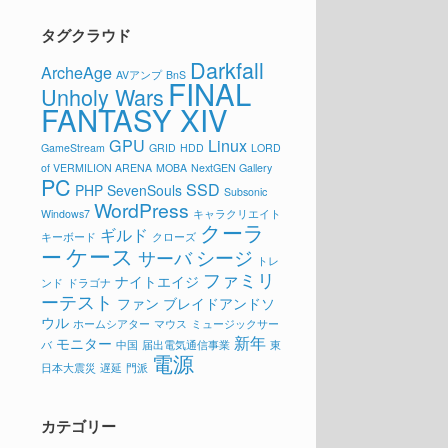
タグクラウド
Darkfall
ArcheAge
AVアンプ
BnS
FINAL
Unholy Wars
FANTASY XIV
GPU
Linux
GameStream
GRID
HDD
LORD
of VERMILION ARENA
MOBA
NextGEN Gallery
PC
SSD
PHP
SevenSouls
Subsonic
WordPress
Windows7
キャラクリエイト
クーラ
ギルド
キーボード
クローズ
ケース
ー
シージ
サーバ
トレ
ファミリ
ナイトエイジ
ンド
ドラゴナ
ーテスト
ファン
ブレイドアンドソ
ウル
ホームシアター
マウス
ミュージックサー
新年
モニター
バ
中国
届出電気通信事業
東
電源
日本大震災
遅延
門派
カテゴリー