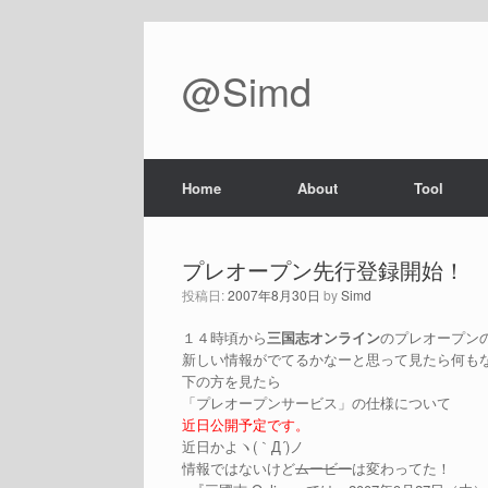
@Simd
Home
About
Tool
プレオープン先行登録開始！
投稿日:
2007年8月30日
by
Simd
１４時頃から
三国志オンライン
のプレオープン
新しい情報がでてるかなーと思って見たら何もない
下の方を見たら
「プレオープンサービス」の仕様について
近日公開予定です。
近日かよヽ(｀Д´)ノ
情報ではないけど
ムービー
は変わってた！