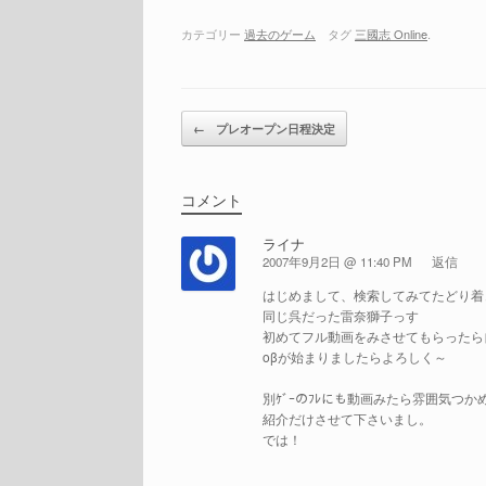
カテゴリー
過去のゲーム
タグ
三國志 Online
.
投稿ナビゲーション
←
プレオープン日程決定
コメント
ライナ
2007年9月2日 @ 11:40 PM
返信
はじめまして、検索してみてたどり着
同じ呉だった雷奈獅子っす
初めてフル動画をみさせてもらったら自
oβが始まりましたらよろしく～
別ｹﾞｰのﾌﾚにも動画みたら雰囲気つ
紹介だけさせて下さいまし。
では！