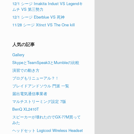
12/1 シージ Imakita Indust VS Legendキ
ムチ VS 第三勢力
12/1 シージ Eberblue VS 死神
11/28 シージ Xtinct VS The One kill
人気の記事
Gallery
SkypeとTeamSpeak3とMumbleの比較
演習での動き方
ブログもリニューアル？！
ブレイドアンドソウル 門派 一覧
届出電気通信事業者
マルチストリーミング設定 7版
BenQ XL2410T
スピーカーが壊れたのでGX-77M買って
みた
ヘッドセット Logicool Wireless Headset