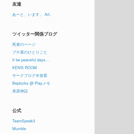
イ
友達
ブ
あーと、います。 Art,
ツイッター関係ブログ
死者のページ
プチ菜のひとりごと
It be peaceful days…
KEN'S ROOM
サークブログ＠放置
Beplocks @ Playメモ
美原神話
公式
TeamSpeak3
Mumble