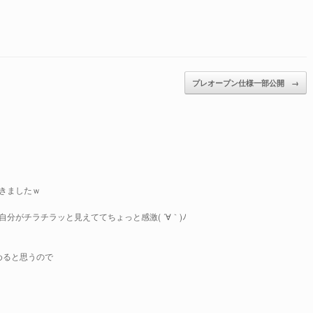
プレオープン仕様一部公開
→
きましたｗ
分がチラチラッと見えててちょっと感激( ´∀｀)ﾉ
かめると思うので