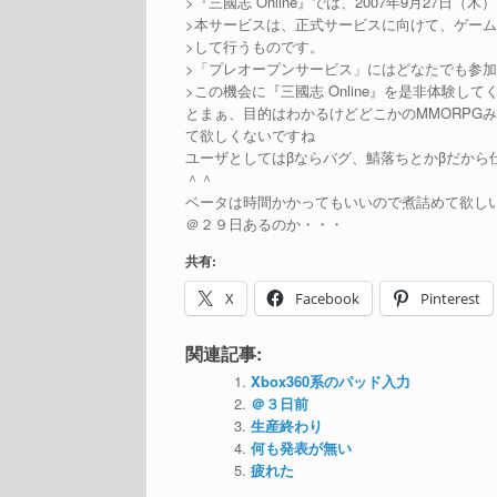
>『三國志 Online』では、2007年9月27
>本サービスは、正式サービスに向けて、ゲー
>して行うものです。
>「プレオープンサービス」にはどなたでも参
>この機会に『三國志 Online』を是非体験して
とまぁ、目的はわかるけどどこかのMMORPG
て欲しくないですね
ユーザとしてはβならバグ、鯖落ちとかβだか
＾＾
ベータは時間かかってもいいので煮詰めて欲し
＠２９日あるのか・・・
共有:
X
Facebook
Pinterest
関連記事:
Xbox360系のパッド入力
＠３日前
生産終わり
何も発表が無い
疲れた