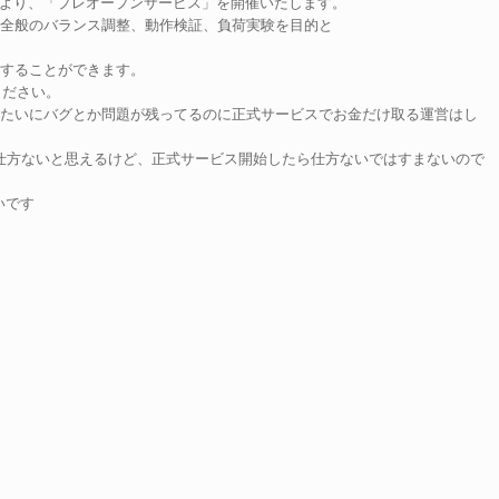
日（木）より、「プレオープンサービス」を開催いたします。
ム全般のバランス調整、動作検証、負荷実験を目的と
加することができます。
ください。
みたいにバグとか問題が残ってるのに正式サービスでお金だけ取る運営はし
ら仕方ないと思えるけど、正式サービス開始したら仕方ないではすまないので
いです