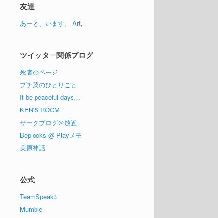
イ
友達
ブ
あーと、います。 Art,
ツイッター関係ブログ
死者のページ
プチ菜のひとりごと
It be peaceful days…
KEN'S ROOM
サークブログ＠放置
Beplocks @ Playメモ
美原神話
公式
TeamSpeak3
Mumble