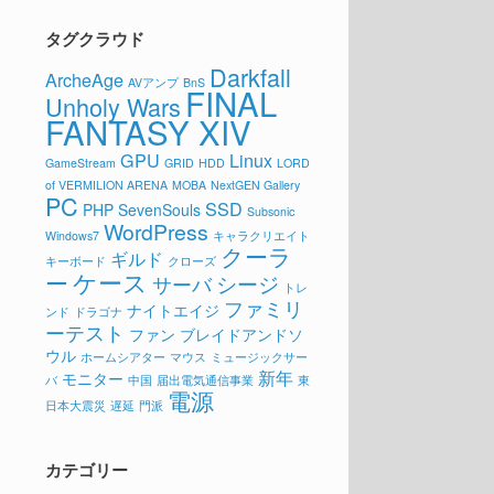
タグクラウド
Darkfall
ArcheAge
AVアンプ
BnS
FINAL
Unholy Wars
FANTASY XIV
GPU
Linux
GameStream
GRID
HDD
LORD
of VERMILION ARENA
MOBA
NextGEN Gallery
PC
SSD
PHP
SevenSouls
Subsonic
WordPress
Windows7
キャラクリエイト
クーラ
ギルド
キーボード
クローズ
ケース
ー
シージ
サーバ
トレ
ファミリ
ナイトエイジ
ンド
ドラゴナ
ーテスト
ファン
ブレイドアンドソ
ウル
ホームシアター
マウス
ミュージックサー
新年
モニター
バ
中国
届出電気通信事業
東
電源
日本大震災
遅延
門派
カテゴリー