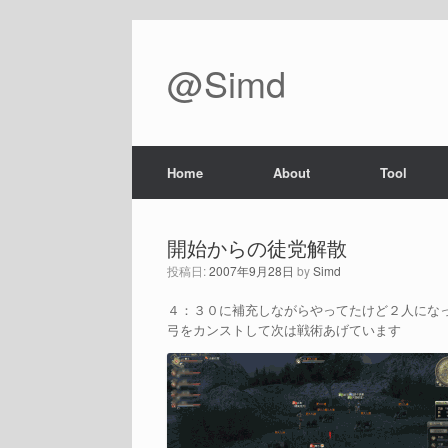
@Simd
Home
About
Tool
開始からの徒党解散
投稿日:
2007年9月28日
by
Simd
４：３０に補充しながらやってたけど２人にな
弓をカンストして次は戦術あげています