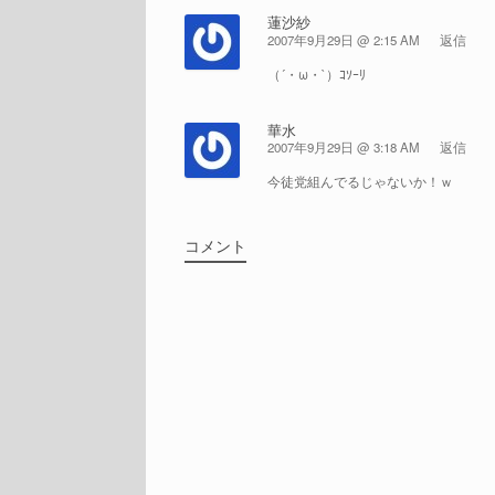
蓮沙紗
2007年9月29日 @ 2:15 AM
返信
（´・ω・`）ｺｿｰﾘ
華水
2007年9月29日 @ 3:18 AM
返信
今徒党組んでるじゃないか！ｗ
コメント