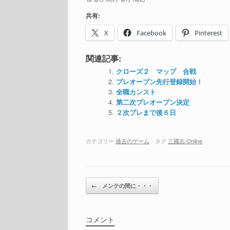
共有:
X
Facebook
Pinterest
関連記事:
クローズ２ マップ 合戦
プレオープン先行登録開始！
全職カンスト
第二次プレオープン決定
２次プレまで後６日
カテゴリー
過去のゲーム
タグ
三國志 Online
.
投稿ナビゲーション
←
メンテの間に・・・
コメント