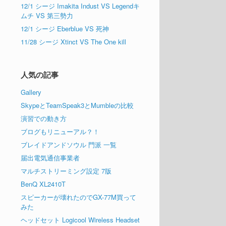
12/1 シージ Imakita Indust VS Legendキ
ムチ VS 第三勢力
12/1 シージ Eberblue VS 死神
11/28 シージ Xtinct VS The One kill
人気の記事
Gallery
SkypeとTeamSpeak3とMumbleの比較
演習での動き方
ブログもリニューアル？！
ブレイドアンドソウル 門派 一覧
届出電気通信事業者
マルチストリーミング設定 7版
BenQ XL2410T
スピーカーが壊れたのでGX-77M買って
みた
ヘッドセット Logicool Wireless Headset