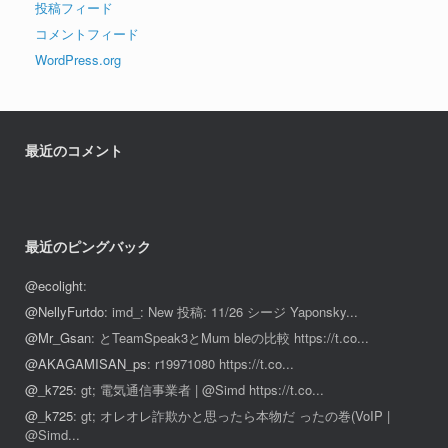
投稿フィード
コメントフィード
WordPress.org
最近のコメント
最近のピングバック
@ecolight
:
@NellyFurtdo
: imd_: New 投稿: 11/26 シージ Yaponsky...
@Mr_Gsan
: とTeamSpeak3とMum bleの比較 https://t.co...
@AKAGAMISAN_ps
: r19971080 https://t.co...
@_k725
: gt; 電気通信事業者 | @Simd https://t.co...
@_k725
: gt; オレオレ詐欺かと思ったら本物だ ったの巻(VoIP |
@Simd...