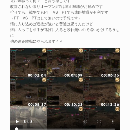
近距離職って何？ と言う感じです
改善されない限りオープンβでは遠距離職がお勧めです
狩りでも、戦争でもPT VS PTでも遠距離職が有利です
（PT VS PTはして無いので予想です）
懐に入り込めば近接が強いと普通は思うんだけど、
懐に入っても相手が逃げに入ると殴れ無いので追いかけてるうち
に
他の遠距離職にやられます＾＾