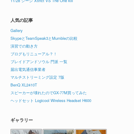
11/28 シージ Xtinct VS The One kill
人気の記事
Gallery
SkypeとTeamSpeak3とMumbleの比較
演習での動き方
ブログもリニューアル？！
ブレイドアンドソウル 門派 一覧
届出電気通信事業者
マルチストリーミング設定 7版
BenQ XL2410T
スピーカーが壊れたのでGX-77M買ってみた
ヘッドセット Logicool Wireless Headset H600
ギャラリー