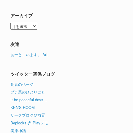
アーカイブ
ア
ー
カ
イ
友達
ブ
あーと、います。 Art,
ツイッター関係ブログ
死者のページ
プチ菜のひとりごと
It be peaceful days…
KEN'S ROOM
サークブログ＠放置
Beplocks @ Playメモ
美原神話