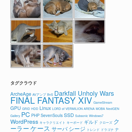
タグクラウド
Darkfall Unholy Wars
ArcheAge
AVアンプ
BnS
FINAL FANTASY XIV
GameStream
GPU
Linux
GRID
HDD
LORD of VERMILION ARENA
MOBA
NextGEN
PC
SSD
PHP
SevenSouls
Gallery
Subsonic
Windows7
ク
WordPress
ギルド
キャラクリエイト
キーボード
クローズ
ケース
ーラー
シージ
サーバ
ナ
トレンド
ドラゴナ