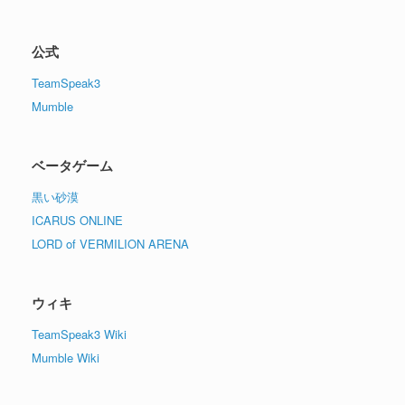
公式
TeamSpeak3
Mumble
ベータゲーム
黒い砂漠
ICARUS ONLINE
LORD of VERMILION ARENA
ウィキ
TeamSpeak3 Wiki
Mumble Wiki