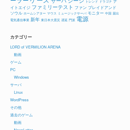
ーラー
シージ
サーバ
ナ
トレンド
ドラゴナ
ファミリーテスト
イトエイジ
ファン
ブレイドアンド
ソウル
モニター
ホームシアター
マウス
ミュージックサーバ
中国
届出
電源
新年
電気通信事業
東日本大震災
遅延
門派
カテゴリー
LORD of VERMILION ARENA
動画
ゲーム
PC
Windows
サーバ
Linux
WordPress
その他
過去のゲーム
動画
NewsLetter