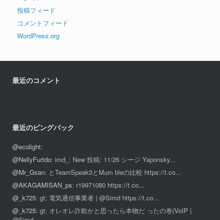
投稿フィード
コメントフィード
WordPress.org
最近のコメント
最近のピングバック
@ecolight
:
@NellyFurtdo
: imd_: New 投稿: 11/26 シージ Yaponsky...
@Mr_Gsan
: とTeamSpeak3とMum bleの比較 https://t.co...
@AKAGAMISAN_ps
: r19971080 https://t.co...
@_k725
: gt; 電気通信事業者 | @Simd https://t.co...
@_k725
: gt; オレオレ詐欺かと思ったら本物だ ったの巻(VoIP |
@Simd...