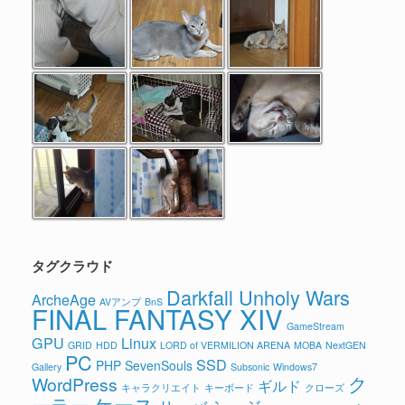
タグクラウド
Darkfall Unholy Wars
ArcheAge
AVアンプ
BnS
FINAL FANTASY XIV
GameStream
GPU
Linux
GRID
HDD
LORD of VERMILION ARENA
MOBA
NextGEN
PC
SSD
PHP
SevenSouls
Gallery
Subsonic
Windows7
ク
WordPress
ギルド
キャラクリエイト
キーボード
クローズ
ケース