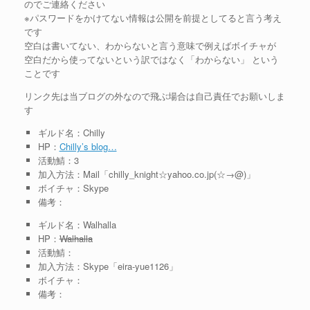
のでご連絡ください
※パスワードをかけてない情報は公開を前提としてると言う考え
です
空白は書いてない、わからないと言う意味で例えばボイチャが
空白だから使ってないという訳ではなく「わからない」 という
ことです
リンク先は当ブログの外なので飛ぶ場合は自己責任でお願いしま
す
ギルド名：Chilly
HP：
Chilly’s blog…
活動鯖：3
加入方法：Mail「chilly_knight☆yahoo.co.jp(☆→@)」
ボイチャ：Skype
備考：
ギルド名：Walhalla
HP：
Walhalla
活動鯖：
加入方法：Skype「eira-yue1126」
ボイチャ：
備考：