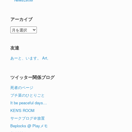
アーカイブ
ア
ー
カ
イ
友達
ブ
あーと、います。 Art,
ツイッター関係ブログ
死者のページ
プチ菜のひとりごと
It be peaceful days…
KEN'S ROOM
サークブログ＠放置
Beplocks @ Playメモ