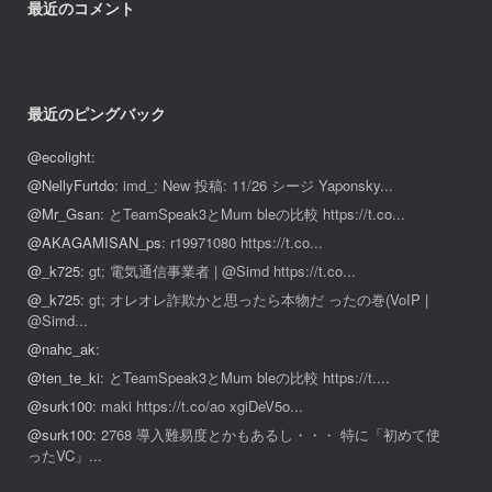
最近のコメント
最近のピングバック
@ecolight
:
@NellyFurtdo
: imd_: New 投稿: 11/26 シージ Yaponsky...
@Mr_Gsan
: とTeamSpeak3とMum bleの比較 https://t.co...
@AKAGAMISAN_ps
: r19971080 https://t.co...
@_k725
: gt; 電気通信事業者 | @Simd https://t.co...
@_k725
: gt; オレオレ詐欺かと思ったら本物だ ったの巻(VoIP |
@Simd...
@nahc_ak
:
@ten_te_ki
: とTeamSpeak3とMum bleの比較 https://t....
@surk100
: maki https://t.co/ao xgiDeV5o...
@surk100
: 2768 導入難易度とかもあるし・・・ 特に「初めて使
ったVC」...