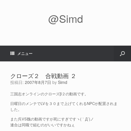
@Simd
メニュー
クローズ２ 合戦動画 ２
投稿日:
2007年8月7日
by
Simd
三国志オンラインのクローズβ２の動画です。
日曜日のメンテでLVを３０まで上げてくれるNPCが配置されま
した。
また呉VS魏の動画ですが死にすぎですヽ(｀Д´)ノ
連合は同職で組むのがいいですかねぇ