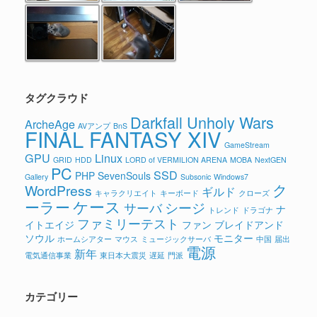
タグクラウド
Darkfall Unholy Wars
ArcheAge
AVアンプ
BnS
FINAL FANTASY XIV
GameStream
GPU
Linux
GRID
HDD
LORD of VERMILION ARENA
MOBA
NextGEN
PC
SSD
PHP
SevenSouls
Gallery
Subsonic
Windows7
ク
WordPress
ギルド
キャラクリエイト
キーボード
クローズ
ケース
ーラー
シージ
サーバ
ナ
トレンド
ドラゴナ
ファミリーテスト
イトエイジ
ファン
ブレイドアンド
ソウル
モニター
ホームシアター
マウス
ミュージックサーバ
中国
届出
電源
新年
電気通信事業
東日本大震災
遅延
門派
カテゴリー