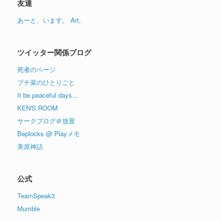
友達
ブ
あーと、います。 Art,
ツイッター関係ブログ
死者のページ
プチ菜のひとりごと
It be peaceful days…
KEN'S ROOM
サークブログ＠放置
Beplocks @ Playメモ
美原神話
公式
TeamSpeak3
Mumble