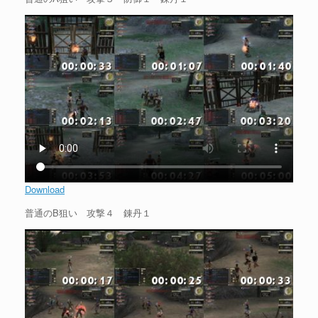
Download
普通のB狙い 攻撃４ 錬丹１