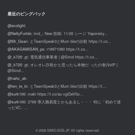
最近のピングバック
@ecolight
:
@NellyFurtdo
: imd_: New 投稿: 11/26 シージ Yaponsky...
@Mr_Gsan
: とTeamSpeak3とMum bleの比較 https://t.co...
@AKAGAMISAN_ps
: r19971080 https://t.co...
@_k725
: gt; 電気通信事業者 | @Simd https://t.co...
@_k725
: gt; オレオレ詐欺かと思ったら本物だ ったの巻(VoIP |
@Simd...
@nahc_ak
:
@ten_te_ki
: とTeamSpeak3とMum bleの比較 https://t....
@surk100
: maki https://t.co/ao xgiDeV5o...
@surk100
: 2768 導入難易度とかもあるし・・・ 特に「初めて使
ったVC」...
© 2026 SIMD.GGS.JP. All rights reserved.