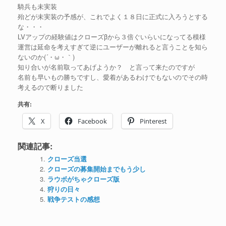
騎兵も未実装
殆どが未実装の予感が、これでよく１８日に正式に入ろうとする
な・・・
LVアップの経験値はクローズβから３倍ぐいらいになってる模様
運営は延命を考えすぎて逆にユーザーが離れると言うことを知ら
ないのか(´・ω・｀)
知り合いが名前取ってあげようか？ と言って来たのですが
名前も早いもの勝ちですし、愛着があるわけでもないのでその時
考えるので断りました
共有:
X
Facebook
Pinterest
関連記事:
クローズ当選
クローズの募集開始までもう少し
ラウボがちゃクローズ版
狩りの日々
戦争テストの感想