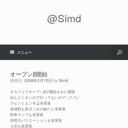
@Simd
メニュー
オープンβ開始
投稿日:
2008年2月15日
by
Simd
ネカフェでオープンβが開始された模様
めんどくさいので行ってないので＼(^-^)／
ラピンとエンキは未実装
攻城戦も多分これの線だと未実装
戦争マップも未実装
演習のバリエーションも未実装
３次も未実装