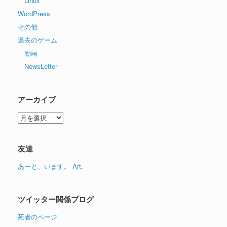
Linux
WordPress
その他
過去のゲーム
動画
NewsLetter
アーカイブ
ア
ー
カ
イ
友達
ブ
あーと、います。 Art,
ツイッター関係ブログ
死者のページ