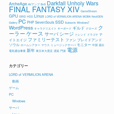
Darkfall Unholy Wars
ArcheAge
AVアンプ
BnS
FINAL FANTASY XIV
GameStream
GPU
Linux
GRID
HDD
LORD of VERMILION ARENA
MOBA
NextGEN
PC
SSD
PHP
SevenSouls
Gallery
Subsonic
Windows7
ク
WordPress
ギルド
キャラクリエイト
キーボード
クローズ
ケース
ーラー
シージ
サーバ
ナ
トレンド
ドラゴナ
ファミリーテスト
イトエイジ
ファン
ブレイドアンド
ソウル
モニター
ホームシアター
マウス
ミュージックサーバ
中国
届出
電源
新年
電気通信事業
東日本大震災
遅延
門派
カテゴリー
LORD of VERMILION ARENA
動画
ゲーム
PC
Windows
サーバ