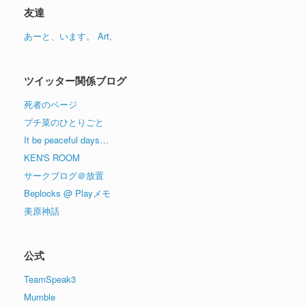
イ
友達
ブ
あーと、います。 Art,
ツイッター関係ブログ
死者のページ
プチ菜のひとりごと
It be peaceful days…
KEN'S ROOM
サークブログ＠放置
Beplocks @ Playメモ
美原神話
公式
TeamSpeak3
Mumble