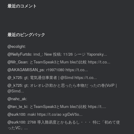
最近のコメント
最近のピングバック
@ecolight
:
@NellyFurtdo
: imd_: New 投稿: 11/26 シージ Yaponsky...
@Mr_Gsan
: とTeamSpeak3とMum bleの比較 https://t.co...
@AKAGAMISAN_ps
: r19971080 https://t.co...
@_k725
: gt; 電気通信事業者 | @Simd https://t.co...
@_k725
: gt; オレオレ詐欺かと思ったら本物だ ったの巻(VoIP |
@Simd...
@nahc_ak
:
@ten_te_ki
: とTeamSpeak3とMum bleの比較 https://t....
@surk100
: maki https://t.co/ao xgiDeV5o...
@surk100
: 2768 導入難易度とかもあるし・・・ 特に「初めて使
ったVC」...