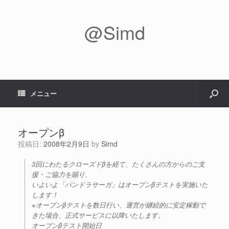
@Simd
メニュー
オープンβ
投稿日:
2008年2月9日
by
Simd
3回にわたるクローズドβを経て、たくさんの方からのご支
援・ご協力を賜り、
いよいよ「パンドラサーガ」はオープンβテストを実施いた
します！
※オープンβテストを数日行い、運営が継続的に安定稼動で
きた場合、正式サービスに以降いたします。
オープンβテスト開始日