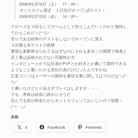
2008年2月16日（土） 17：00～
ネットカフェ限定・１日先行オープンβテスト！
2008年2月15日（金） 14：00～
クローズを３回もしてゲームとして作りこんでいくのかと期待し
てたらこれだ＼(^-^)／
売りである戦争のテストをしないでオープンに突入
３次職も未テストの状態
要望も多数寄せられてるはずなのにそれも多分この期間で発表と
言う事は反映されてない可能性が大
インタビューとかでは社員がPvPとか好きとか書いて期待できる
ようなこと書いたのも宣伝の為だけだったんですかね
正直ゴンゾはユーザーの期待を裏切る事に関してはプロだな＼(^-
^)／
と書いたけどとりあえずプレイはしますが・・・
でも、寿命は短命に終わりそうだ
住んでる所が田舎だからネットカフェっておいしいの？状態ヽ
(´ー｀)ノ
共有:
X
Facebook
Pinterest