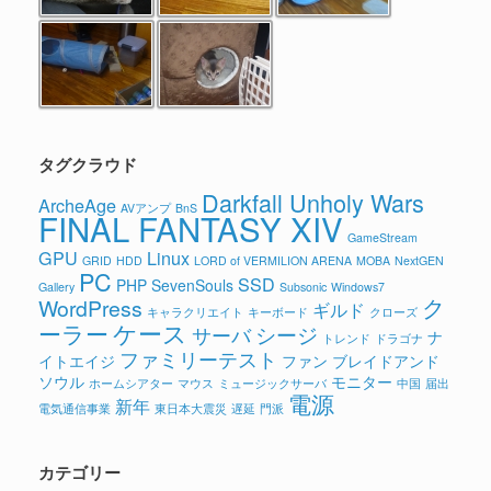
タグクラウド
Darkfall Unholy Wars
ArcheAge
AVアンプ
BnS
FINAL FANTASY XIV
GameStream
GPU
Linux
GRID
HDD
LORD of VERMILION ARENA
MOBA
NextGEN
PC
SSD
PHP
SevenSouls
Gallery
Subsonic
Windows7
ク
WordPress
ギルド
キャラクリエイト
キーボード
クローズ
ケース
ーラー
シージ
サーバ
ナ
トレンド
ドラゴナ
ファミリーテスト
イトエイジ
ファン
ブレイドアンド
ソウル
モニター
ホームシアター
マウス
ミュージックサーバ
中国
届出
電源
新年
電気通信事業
東日本大震災
遅延
門派
カテゴリー